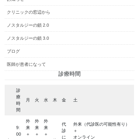
クリニックの窓辺から
ノスタルジーの鎖 2.0
ノスタルジーの鎖 3.0
ブログ
医師が患者になって
診療時間
診
療
月
火
水
木
金
土
時
間
外
外
外
代
外来（代診医の可能性有り）
9:
来
来
来
診
＋
00
＋
＋
＋
に
オンライン