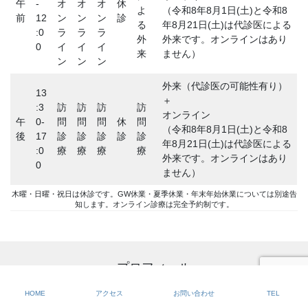
午
-
オ
オ
オ
休
よ
（令和8年8月1日(土)と令和8
前
12
ン
ン
ン
診
る
年8月21日(土)は代診医による
:0
ラ
ラ
ラ
外
外来です。オンラインはあり
0
イ
イ
イ
来
ません）
ン
ン
ン
外来（代診医の可能性有り）
13
＋
:3
訪
訪
訪
訪
オンライン
午
0-
問
問
問
休
問
（令和8年8月1日(土)と令和8
後
17
診
診
診
診
診
年8月21日(土)は代診医による
:0
療
療
療
療
外来です。オンラインはあり
0
ません）
木曜・日曜・祝日は休診です。GW休業・夏季休業・年末年始休業については別途告
知します。オンライン診療は完全予約制です。
プロフィール
HOME
アクセス
お問い合わせ
TEL