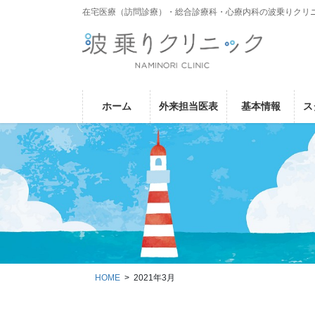
コ
ナ
在宅医療（訪問診療）・総合診療科・心療内科の波乗りクリ
ン
ビ
テ
ゲ
ン
ー
ツ
シ
に
ョ
ホーム
外来担当医表
基本情報
ス
移
ン
動
に
移
動
HOME
2021年3月