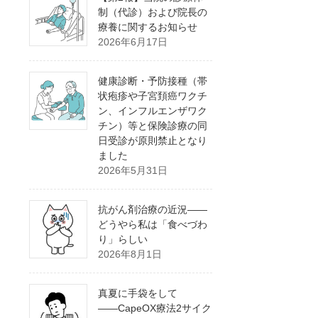
制（代診）および院長の
療養に関するお知らせ
2026年6月17日
健康診断・予防接種（帯
状疱疹や子宮頚癌ワクチ
ン、インフルエンザワク
チン）等と保険診療の同
日受診が原則禁止となり
ました
2026年5月31日
抗がん剤治療の近況――
どうやら私は「食べづわ
り」らしい
2026年8月1日
真夏に手袋をして
――CapeOX療法2サイク