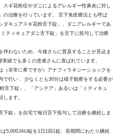
、スギ花粉症やダニによるアレルギー性鼻炎に対し
」の治療を行っています。 舌下免疫療法とも呼ば
シダキュアスギ花粉舌下錠」、ダニアレルギーであ
「 ミティキュアダニ舌下錠」を舌下に投与して治療
を伴わないため、今後さらに普及することが見込ま
治療実績でも多くの患者さんに喜ばれています。
は（非常に希ですが）アナフィラキシーショックを
で行い 、少なくとも30分は様子観察をする必要が
花粉舌下錠」、「アシテア」あるいは「ミティキュ
続します。
舌下錠」を自宅で毎日舌下投与して治療を継続しま
降は5,000JAU錠を1日1回1錠、長期間にわたり継続