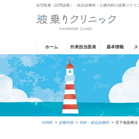
コ
ナ
在宅医療（訪問診療）・総合診療科・心療内科の波乗りクリ
ン
ビ
テ
ゲ
ン
ー
ツ
シ
に
ョ
ホーム
外来担当医表
基本情報
ス
移
ン
動
に
移
動
HOME
診療内容
内科・総合診療科
舌下免疫療法