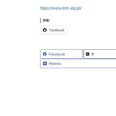
https://www.torii-alg.jp/
共有:
Facebook
Facebook
X
Hatena