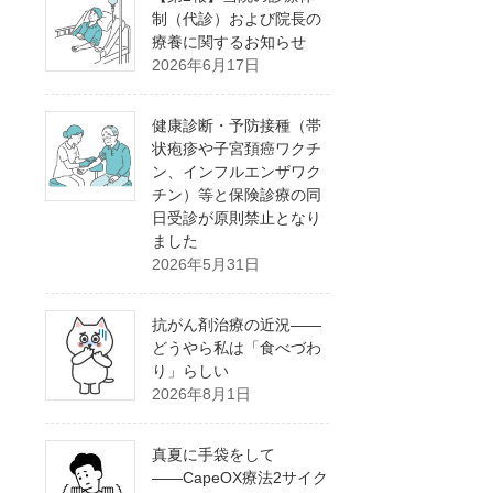
制（代診）および院長の
療養に関するお知らせ
2026年6月17日
健康診断・予防接種（帯
状疱疹や子宮頚癌ワクチ
ン、インフルエンザワク
チン）等と保険診療の同
日受診が原則禁止となり
ました
2026年5月31日
抗がん剤治療の近況――
どうやら私は「食べづわ
り」らしい
2026年8月1日
真夏に手袋をして
――CapeOX療法2サイク