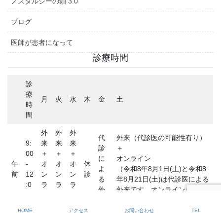
ノスタルジーの鎖 3.0
ブログ
医師が患者になって
診療時間
診
療
月
火
水
木
金
土
時
間
外
外
外
代
外来（代診医の可能性有り）
9:
来
来
来
診
＋
00
＋
＋
＋
に
オンライン
午
-
オ
オ
オ
休
よ
（令和8年8月1日(土)と令和8
前
12
ン
ン
ン
診
る
年8月21日(土)は代診医による
:0
ラ
ラ
ラ
外
外来です。オンラインはあり
0
イ
イ
イ
来
ません）
ン
ン
ン
HOME
アクセス
お問い合わせ
TEL