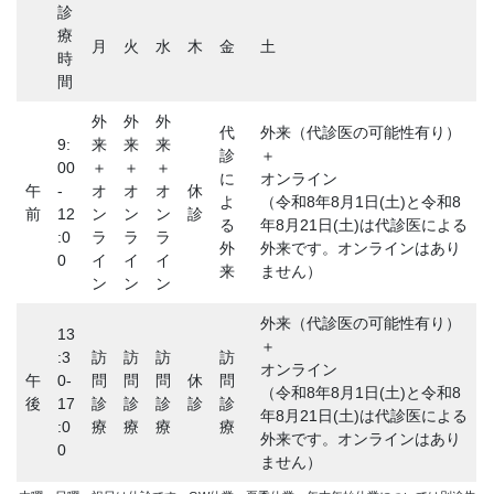
診
療
月
火
水
木
金
土
時
間
外
外
外
代
外来（代診医の可能性有り）
9:
来
来
来
診
＋
00
＋
＋
＋
に
オンライン
午
-
オ
オ
オ
休
よ
（令和8年8月1日(土)と令和8
前
12
ン
ン
ン
診
る
年8月21日(土)は代診医による
:0
ラ
ラ
ラ
外
外来です。オンラインはあり
0
イ
イ
イ
来
ません）
ン
ン
ン
外来（代診医の可能性有り）
13
＋
:3
訪
訪
訪
訪
オンライン
午
0-
問
問
問
休
問
（令和8年8月1日(土)と令和8
後
17
診
診
診
診
診
年8月21日(土)は代診医による
:0
療
療
療
療
外来です。オンラインはあり
0
ません）