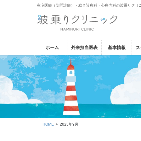
コ
ナ
在宅医療（訪問診療）・総合診療科・心療内科の波乗りクリ
ン
ビ
テ
ゲ
ン
ー
ツ
シ
に
ョ
ホーム
外来担当医表
基本情報
ス
移
ン
動
に
移
動
HOME
2023年9月