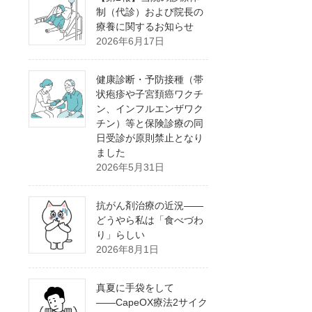
制（代診）および院長の
療養に関するお知らせ
2026年6月17日
健康診断・予防接種（帯
状疱疹や子宮頚癌ワクチ
ン、インフルエンザワク
チン）等と保険診療の同
日受診が原則禁止となり
ました
2026年5月31日
抗がん剤治療の近況――
どうやら私は「食べづわ
り」らしい
2026年8月1日
真夏に手袋をして
――CapeOX療法2サイク