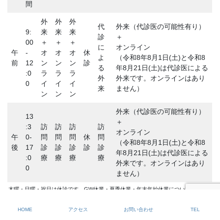
間
外
外
外
代
外来（代診医の可能性有り）
9:
来
来
来
診
＋
00
＋
＋
＋
に
オンライン
午
-
オ
オ
オ
休
よ
（令和8年8月1日(土)と令和8
前
12
ン
ン
ン
診
る
年8月21日(土)は代診医による
:0
ラ
ラ
ラ
外
外来です。オンラインはあり
0
イ
イ
イ
来
ません）
ン
ン
ン
外来（代診医の可能性有り）
13
＋
:3
訪
訪
訪
訪
オンライン
午
0-
問
問
問
休
問
（令和8年8月1日(土)と令和8
後
17
診
診
診
診
診
年8月21日(土)は代診医による
:0
療
療
療
療
外来です。オンラインはあり
0
ません）
木曜・日曜・祝日は休診です。GW休業・夏季休業・年末年始休業については別途告
知します。オンライン診療は完全予約制です。
HOME
アクセス
お問い合わせ
TEL