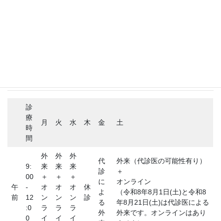
ノスタルジーの鎖 2.0
ノスタルジーの鎖 3.0
ブログ
医師が患者になって
診療時間
診
療
月
火
水
木
金
土
時
間
外
外
外
代
外来（代診医の可能性有り）
9:
来
来
来
診
＋
00
＋
＋
＋
に
オンライン
午
-
オ
オ
オ
休
よ
（令和8年8月1日(土)と令和8
前
12
ン
ン
ン
診
る
年8月21日(土)は代診医による
:0
ラ
ラ
ラ
外
外来です。オンラインはあり
0
イ
イ
イ