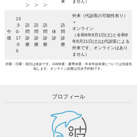
来
ません）
ン
ン
ン
外来（代診医の可能性有り）
13
＋
:3
訪
訪
訪
訪
オンライン
午
0-
問
問
問
休
問
（令和8年8月1日(土)と令和8
後
17
診
診
診
診
診
年8月21日(土)は代診医による
:0
療
療
療
療
外来です。オンラインはあり
0
ません）
木曜・日曜・祝日は休診です。GW休業・夏季休業・年末年始休業については別途告
知します。オンライン診療は完全予約制です。
プロフィール