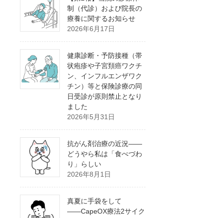
制（代診）および院長の
療養に関するお知らせ
2026年6月17日
健康診断・予防接種（帯
状疱疹や子宮頚癌ワクチ
ン、インフルエンザワク
チン）等と保険診療の同
日受診が原則禁止となり
ました
2026年5月31日
抗がん剤治療の近況――
どうやら私は「食べづわ
り」らしい
2026年8月1日
真夏に手袋をして
――CapeOX療法2サイク