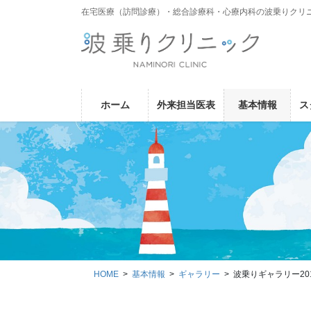
コ
ナ
在宅医療（訪問診療）・総合診療科・心療内科の波乗りクリ
ン
ビ
テ
ゲ
ン
ー
ツ
シ
に
ョ
ホーム
外来担当医表
基本情報
ス
移
ン
動
に
移
動
HOME
基本情報
ギャラリー
波乗りギャラリー20