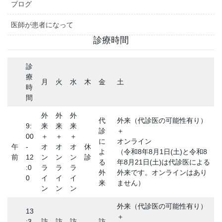
ブログ
医師が患者になって
診療時間
診
療
月
火
水
木
金
土
時
間
外
外
外
代
外来（代診医の可能性有り）
9:
来
来
来
診
＋
00
＋
＋
＋
に
オンライン
午
-
オ
オ
オ
休
よ
（令和8年8月1日(土)と令和8
前
12
ン
ン
ン
診
る
年8月21日(土)は代診医による
:0
ラ
ラ
ラ
外
外来です。オンラインはあり
0
イ
イ
イ
来
ません）
ン
ン
ン
外来（代診医の可能性有り）
13
＋
:3
訪
訪
訪
訪