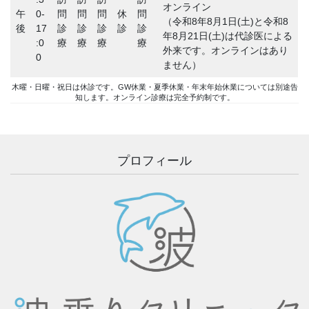
オンライン
午
0-
問
問
問
休
問
（令和8年8月1日(土)と令和8
後
17
診
診
診
診
診
年8月21日(土)は代診医による
:0
療
療
療
療
外来です。オンラインはあり
0
ません）
木曜・日曜・祝日は休診です。GW休業・夏季休業・年末年始休業については別途告
知します。オンライン診療は完全予約制です。
プロフィール