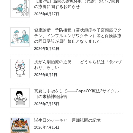
【第2報】当院の診療体制（代診）および院長
の療養に関するお知らせ
2026年6月17日
健康診断・予防接種（帯状疱疹や子宮頚癌ワク
チン、インフルエンザワクチン）等と保険診療
の同日受診が原則禁止となりました
2026年5月31日
抗がん剤治療の近況――どうやら私は「食べづ
わり」らしい
2026年8月1日
真夏に手袋をして――CapeOX療法2サイクル
目の末梢神経障害
2026年7月15日
誕生日のケーキと、戸畑祇園の記憶
2026年7月15日