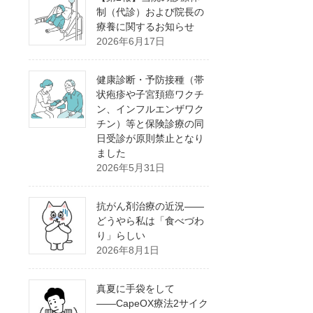
制（代診）および院長の
療養に関するお知らせ
2026年6月17日
健康診断・予防接種（帯
状疱疹や子宮頚癌ワクチ
ン、インフルエンザワク
チン）等と保険診療の同
日受診が原則禁止となり
ました
2026年5月31日
抗がん剤治療の近況――
どうやら私は「食べづわ
り」らしい
2026年8月1日
真夏に手袋をして
――CapeOX療法2サイク