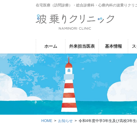
コ
ナ
在宅医療（訪問診療）・総合診療科・心療内科の波乗りクリ
ン
ビ
テ
ゲ
ン
ー
ツ
シ
に
ョ
ホーム
外来担当医表
基本情報
ス
移
ン
動
に
移
動
HOME
お知らせ
令和4年度中学3年生及び高校3年