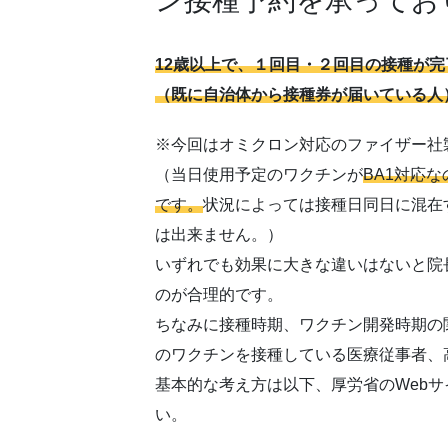
ン接種予約を承ってお
12歳以上で、１回目・２回目の接種が完
（既に自治体から接種券が届いている人
※今回はオミクロン対応のファイザー社
（当日使用予定のワクチンが
BA1対応
です。
状況によっては接種日同日に混在
は出来ません。）
いずれでも効果に大きな違いはないと院
のが合理的です。
ちなみに接種時期、ワクチン開発時期の関
のワクチンを接種している医療従事者、
基本的な考え方は以下、厚労省のWebサ
い。