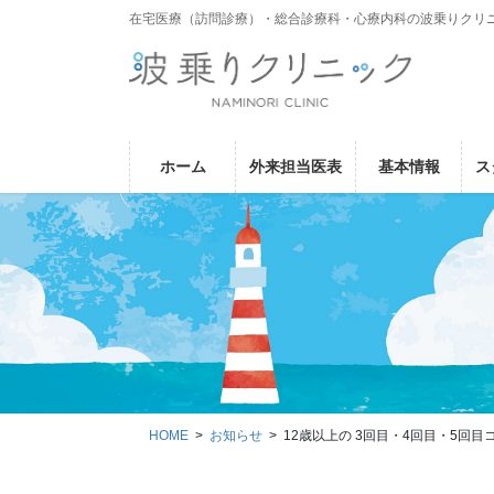
コ
ナ
在宅医療（訪問診療）・総合診療科・心療内科の波乗りクリ
ン
ビ
テ
ゲ
ン
ー
ツ
シ
に
ョ
ホーム
外来担当医表
基本情報
ス
移
ン
動
に
移
動
HOME
お知らせ
12歳以上の 3回目・4回目・5