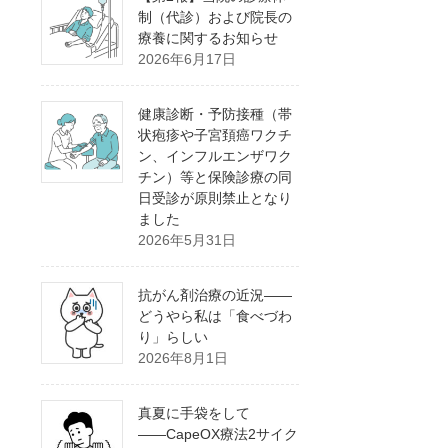
制（代診）および院長の
療養に関するお知らせ
2026年6月17日
健康診断・予防接種（帯
状疱疹や子宮頚癌ワクチ
ン、インフルエンザワク
チン）等と保険診療の同
日受診が原則禁止となり
ました
2026年5月31日
抗がん剤治療の近況――
どうやら私は「食べづわ
り」らしい
2026年8月1日
真夏に手袋をして
――CapeOX療法2サイク