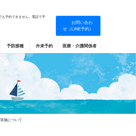
でも予約できません。電話で予
お問い合わ
せ（LINE予約）
！
予防接種
外来予約
医療・介護関係者
の実施について