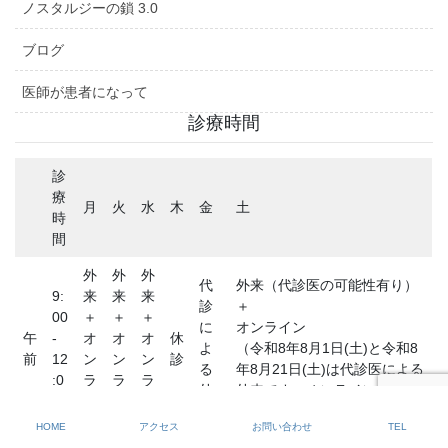
ノスタルジーの鎖 3.0
ブログ
医師が患者になって
診療時間
診
療
月
火
水
木
金
土
時
間
外
外
外
代
外来（代診医の可能性有り）
9:
来
来
来
診
＋
00
＋
＋
＋
に
オンライン
午
-
オ
オ
オ
休
よ
（令和8年8月1日(土)と令和8
前
12
ン
ン
ン
診
る
年8月21日(土)は代診医による
:0
ラ
ラ
ラ
外
外来です。オンラインはあり
0
イ
イ
イ
来
ません）
ン
ン
ン
HOME
アクセス
お問い合わせ
TEL