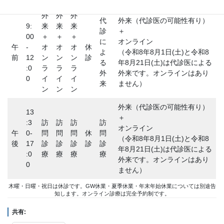
外
外
外
代
外来（代診医の可能性有り）
9:
来
来
来
診
＋
00
＋
＋
＋
に
オンライン
午
-
オ
オ
オ
休
よ
（令和8年8月1日(土)と令和8
前
12
ン
ン
ン
診
る
年8月21日(土)は代診医による
:0
ラ
ラ
ラ
外
外来です。オンラインはあり
0
イ
イ
イ
来
ません）
ン
ン
ン
外来（代診医の可能性有り）
13
＋
:3
訪
訪
訪
訪
オンライン
午
0-
問
問
問
休
問
（令和8年8月1日(土)と令和8
後
17
診
診
診
診
診
年8月21日(土)は代診医による
:0
療
療
療
療
外来です。オンラインはあり
0
ません）
木曜・日曜・祝日は休診です。GW休業・夏季休業・年末年始休業については別途告
知します。オンライン診療は完全予約制です。
共有: