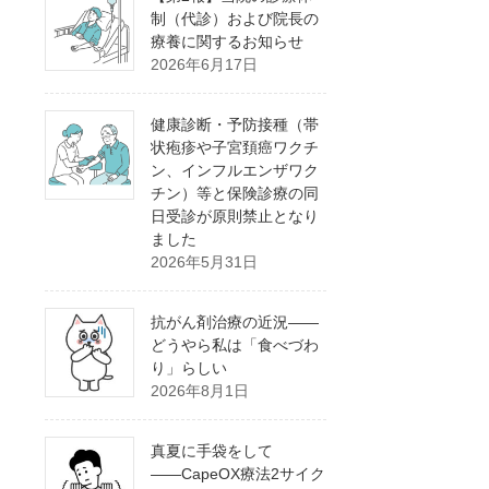
制（代診）および院長の
療養に関するお知らせ
2026年6月17日
健康診断・予防接種（帯
状疱疹や子宮頚癌ワクチ
ン、インフルエンザワク
チン）等と保険診療の同
日受診が原則禁止となり
ました
2026年5月31日
抗がん剤治療の近況――
どうやら私は「食べづわ
り」らしい
2026年8月1日
真夏に手袋をして
――CapeOX療法2サイク