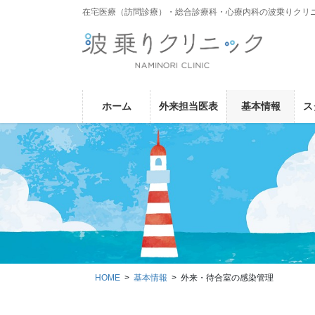
コ
ナ
在宅医療（訪問診療）・総合診療科・心療内科の波乗りクリ
ン
ビ
テ
ゲ
ン
ー
ツ
シ
に
ョ
ホーム
外来担当医表
基本情報
ス
移
ン
動
に
移
動
HOME
基本情報
外来・待合室の感染管理