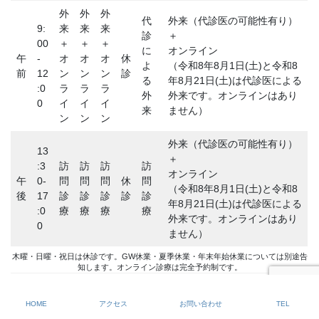
外
外
外
代
外来（代診医の可能性有り）
9:
来
来
来
診
＋
00
＋
＋
＋
に
オンライン
午
-
オ
オ
オ
休
よ
（令和8年8月1日(土)と令和8
前
12
ン
ン
ン
診
る
年8月21日(土)は代診医による
:0
ラ
ラ
ラ
外
外来です。オンラインはあり
0
イ
イ
イ
来
ません）
ン
ン
ン
外来（代診医の可能性有り）
13
＋
:3
訪
訪
訪
訪
オンライン
午
0-
問
問
問
休
問
（令和8年8月1日(土)と令和8
後
17
診
診
診
診
診
年8月21日(土)は代診医による
:0
療
療
療
療
外来です。オンラインはあり
0
ません）
木曜・日曜・祝日は休診です。GW休業・夏季休業・年末年始休業については別途告
知します。オンライン診療は完全予約制です。
HOME
アクセス
お問い合わせ
TEL