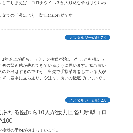
クしてしまえば、コロナウイルスが入り込む余地はないわ
出先での「鼻ほじり」防止には有効です！
ノスタルジーの鎖 2.0
、1年以上が経ち、ワクチン接種が始まったことも相まっ
当初の緊迫感が薄れてきているように思います。私も買い
限の外出はするのですが、出先で手指消毒をしている人が
まずは基本に立ち返り、やはり手洗いの徹底ではないでし
ノスタルジーの鎖 2.0
あたる医師ら10人が総力回答! 新型コロ
100」
接種の予約が始まっています。