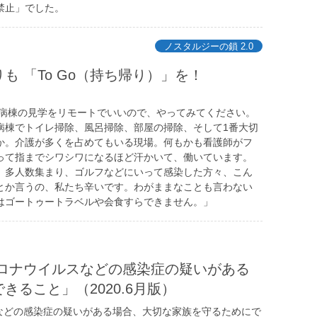
禁止」でした。
ノスタルジーの鎖 2.0
よりも 「To Go（持ち帰り）」を！
専用病棟の見学をリモートでいいので、やってみてください。
病棟でトイレ掃除、風呂掃除、部屋の掃除、そして1番大切
か。介護が多くを占めてもいる現場。何もかも看護師がフ
って指までシワシワになるほど汗かいて、働いています。
、多人数集まり、ゴルフなどにいって感染した方々、こん
とか言うの、私たち辛いです。わがままなことも言わない
はゴートゥートラベルや会食すらできません。」
コロナウイルスなどの感染症の疑いがある
ること」（2020.6月版）
などの感染症の疑いがある場合、大切な家族を守るためにで