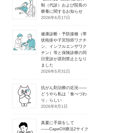
制（代診）および院長の
療養に関するお知らせ
2026年6月17日
健康診断・予防接種（帯
状疱疹や子宮頚癌ワクチ
ン、インフルエンザワク
チン）等と保険診療の同
日受診が原則禁止となり
ました
2026年5月31日
抗がん剤治療の近況――
どうやら私は「食べづわ
り」らしい
2026年8月1日
真夏に手袋をして
――CapeOX療法2サイク