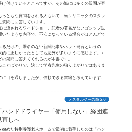
け付けているところですが、その際には多くの質問が寄
っともな質問をされる人もいて、当クリニックのスタッ
に質問に回答しています。
任に流されるワイドショー、記者の署名がないゴシップ誌
聞いたような内容で、不安になっている場合がほとんどで
れるだけの、署名のない新聞記事やネット発言というの
果的に正しかったとしても悪弊が多いように感じます。）
の疑問に答えてくれるのが本書です。
ことばかりで、決して学者先生の独りよがりではありま
に目を通しましたが、信頼できる書籍と考えています。
ノスタルジーの鎖 2.0
「ハンドドライヤー「使用しない」経団連
見直しへ」
を始めた特別養護老人ホームで最初に着手したのは「ハン