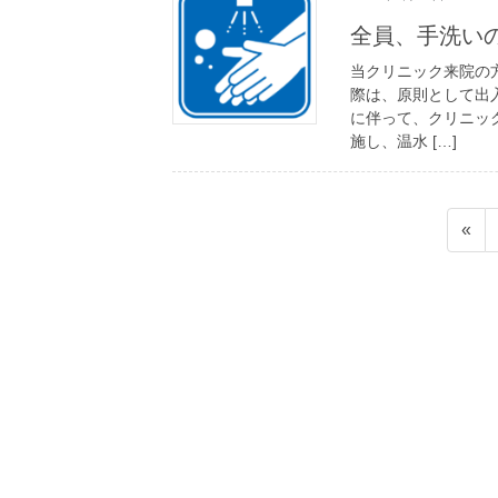
全員、手洗い
当クリニック来院の
際は、原則として出
に伴って、クリニッ
施し、温水 […]
投
«
稿
の
ペ
ー
ジ
送
り