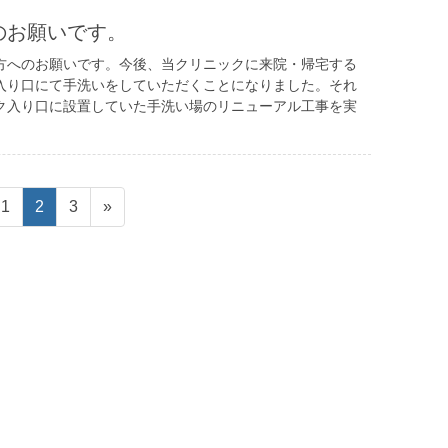
のお願いです。
方へのお願いです。今後、当クリニックに来院・帰宅する
入り口にて手洗いをしていただくことになりました。それ
ク入り口に設置していた手洗い場のリニューアル工事を実
ペ
ペ
ペ
1
2
3
»
ー
ー
ー
ジ
ジ
ジ