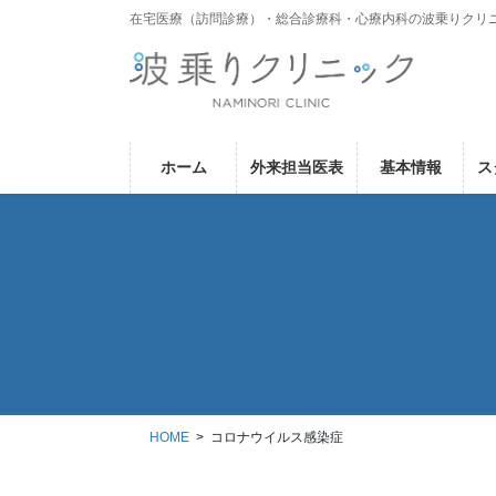
コ
ナ
在宅医療（訪問診療）・総合診療科・心療内科の波乗りクリ
ン
ビ
テ
ゲ
ン
ー
ツ
シ
に
ョ
ホーム
外来担当医表
基本情報
ス
移
ン
動
に
移
動
HOME
コロナウイルス感染症