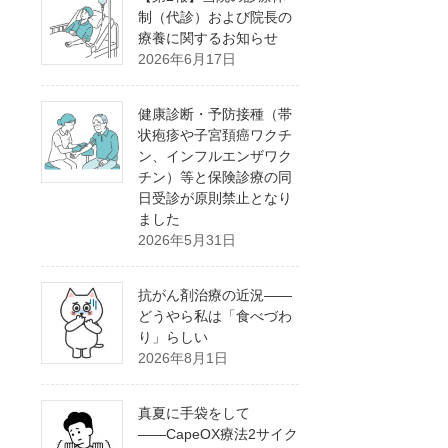
制（代診）および院長の
療養に関するお知らせ
2026年6月17日
健康診断・予防接種（帯
状疱疹や子宮頚癌ワクチ
ン、インフルエンザワク
チン）等と保険診療の同
日受診が原則禁止となり
ました
2026年5月31日
抗がん剤治療の近況――
どうやら私は「食べづわ
り」らしい
2026年8月1日
真夏に手袋をして
――CapeOX療法2サイク