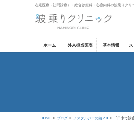
コ
ナ
在宅医療（訪問診療）・総合診療科・心療内科の波乗りクリ
ン
ビ
テ
ゲ
ン
ー
ツ
シ
に
ョ
ホーム
外来担当医表
基本情報
ス
移
ン
動
に
移
動
HOME
ブログ
ノスタルジーの鎖 2.0
「日米で診療