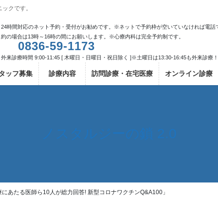
ニックです。
24時間対応のネット予約・受付がお勧めです。※ネットで予約枠が空いていなければ電話
約の場合は13時～16時の間にお願いします。※心療内科は完全予約制です。
0836-59-1173
外来診療時間 9:00-11:45 [ 木曜日・日曜日・祝日除く ]※土曜日は13:30-16:45も外来診療
タッフ募集
診療内容
訪問診療・在宅医療
オンライン診療
ノスタルジーの鎖 2.0
にあたる医師ら10人が総力回答! 新型コロナワクチンQ&A100」