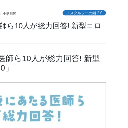
ノスタルジーの鎖 2.0
：小早川節
ら10人が総力回答! 新型コロ
師ら10人が総力回答! 新型
0」