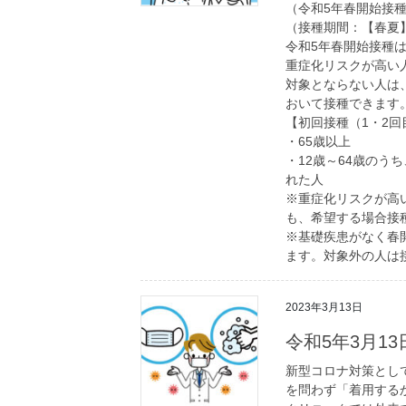
（令和5年春開始接
（接種期間：【春夏】
令和5年春開始接種
重症化リスクが高い
対象とならない人は
おいて接種できます
【初回接種（1・2
・65歳以上
・12歳～64歳の
れた人
※重症化リスクが高
も、希望する場合接
※基礎疾患がなく春
ます。対象外の人は
2023年3月13日
令和5年3月1
新型コロナ対策とし
を問わず「着用する