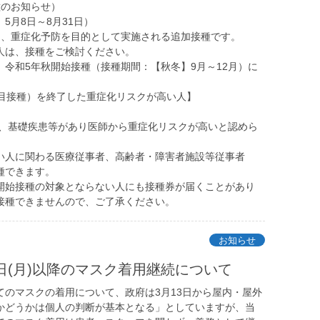
種のお知らせ）
5月8日～8月31日）
は、重症化予防を目的として実施される追加接種です。
人は、接種をご検討ください。
、令和5年秋開始接種（接種期間：【秋冬】9月～12月）に
。
回目接種）を終了した重症化リスクが高い人】
うち、基礎疾患等があり医師から重症化リスクが高いと認めら
い人に関わる医療従事者、高齢者・障害者施設等従事者
種できます。
開始接種の対象とならない人にも接種券が届くことがあり
接種できませんので、ご了承ください。
お知らせ
3日(月)以降のマスク着用継続について
てのマスクの着用について、政府は3月13日から屋内・屋外
かどうかは個人の判断が基本となる」としていますが、当