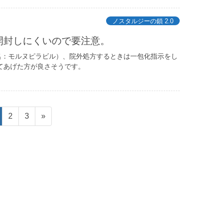
ノスタルジーの鎖 2.0
開封しにくいので要注意。
名：モルヌピラビル）、院外処方するときは一包化指示をし
てあげた方が良さそうです。
ペ
ペ
2
3
»
ー
ー
ジ
ジ