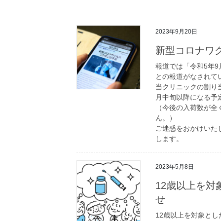
2023年9月20日
新型コロナワ
報道では「令和5年9
との報道がなされて
当クリニックの割り
月中旬以降になる予
（今後の入荷数が全
ん。）
ご迷惑をおかけいた
します。
2023年5月8日
12歳以上を
せ
12歳以上を対象と