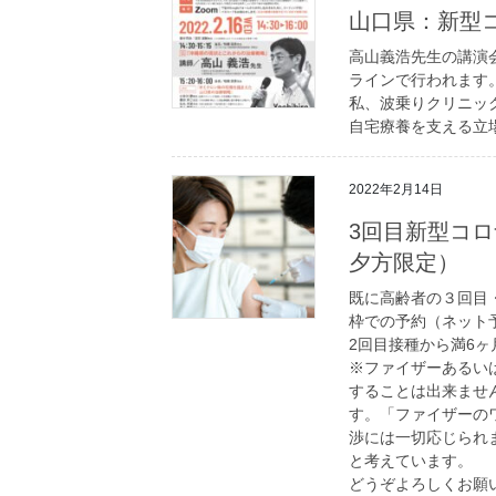
山口県：新型
高山義浩先生の講演会
ラインで行われます
私、波乗りクリニッ
自宅療養を支える立
2022年2月14日
3回目新型コ
夕方限定）
既に高齢者の３回目
枠での予約（ネット
2回目接種から満6
※ファイザーあるい
することは出来ませ
す。「ファイザーの
渉には一切応じられ
と考えています。
どうぞよろしくお願