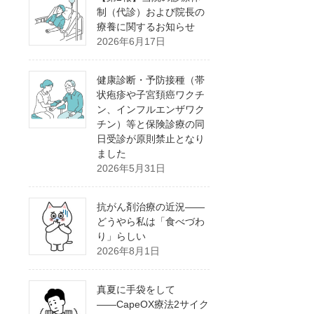
制（代診）および院長の
療養に関するお知らせ
2026年6月17日
健康診断・予防接種（帯
状疱疹や子宮頚癌ワクチ
ン、インフルエンザワク
チン）等と保険診療の同
日受診が原則禁止となり
ました
2026年5月31日
抗がん剤治療の近況――
どうやら私は「食べづわ
り」らしい
2026年8月1日
真夏に手袋をして
――CapeOX療法2サイク