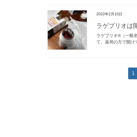
2022年2月10日
ラゲブリオは
ラゲブリオ®（一般
て、薬局の方で開け
投
ペ
1
稿
ー
ジ
の
ペ
ー
ジ
送