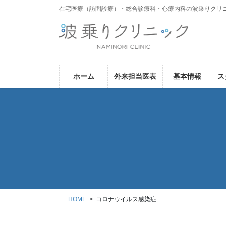
コ
ナ
在宅医療（訪問診療）・総合診療科・心療内科の波乗りクリ
ン
ビ
テ
ゲ
ン
ー
ツ
シ
に
ョ
ホーム
外来担当医表
基本情報
ス
移
ン
動
に
移
動
HOME
コロナウイルス感染症