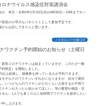
コロナウイルス感染症対策講演会
が、本日・令和4年2月16日(水)14時30分～16時までオン
。
ク院長の小早川もパネリストとして参加予定です。
場からお話しできたらと思います。
ノスタルジーの鎖 2.0
ロナワクチン予約開始のお知らせ（土曜日
・新型コロナワクチンは始まっていますが、このたび一般
予約限定）を開始しました。
ヶ月以上経過し、接種券を持っている人が予約できます。
はモデルナのワクチンいずれかになりますが、自分で選択
ん。いつどちらのワクチンがどのくらい入荷するか不明で
ワクチンが入ったら知らせてほしい」等の要望や相談・交
ません。1人でも多くの人に短時間でワクチンを提供したい
い申し上げます。