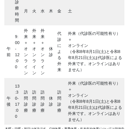
診
療
月
火
水
木
金
土
時
間
外
外
外
代
外来（代診医の可能性有り）
9:
来
来
来
診
＋
00
＋
＋
＋
に
オンライン
午
-
オ
オ
オ
休
よ
（令和8年8月1日(土)と令和8
前
12
ン
ン
ン
診
る
年8月21日(土)は代診医による
:0
ラ
ラ
ラ
外
外来です。オンラインはあり
0
イ
イ
イ
来
ません）
ン
ン
ン
外来（代診医の可能性有り）
13
＋
:3
訪
訪
訪
訪
オンライン
午
0-
問
問
問
休
問
（令和8年8月1日(土)と令和8
後
17
診
診
診
診
診
年8月21日(土)は代診医による
:0
療
療
療
療
外来です。オンラインはあり
0
ません）
木曜・日曜・祝日は休診です。GW休業・夏季休業・年末年始休業については別途告