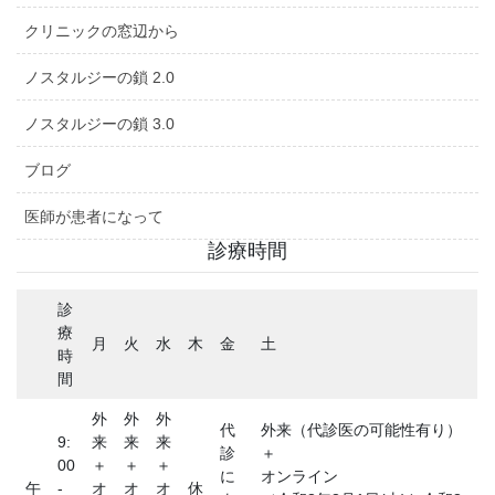
クリニックの窓辺から
ノスタルジーの鎖 2.0
ノスタルジーの鎖 3.0
ブログ
医師が患者になって
診療時間
診
療
月
火
水
木
金
土
時
間
外
外
外
代
外来（代診医の可能性有り）
9:
来
来
来
診
＋
00
＋
＋
＋
に
オンライン
午
-
オ
オ
オ
休