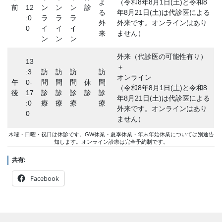
よ
（令和8年8月1日(土)と令和8
前
12
ン
ン
ン
診
る
年8月21日(土)は代診医による
:0
ラ
ラ
ラ
外
外来です。オンラインはあり
0
イ
イ
イ
来
ません）
ン
ン
ン
外来（代診医の可能性有り）
13
＋
:3
訪
訪
訪
訪
オンライン
午
0-
問
問
問
休
問
（令和8年8月1日(土)と令和8
後
17
診
診
診
診
診
年8月21日(土)は代診医による
:0
療
療
療
療
外来です。オンラインはあり
0
ません）
木曜・日曜・祝日は休診です。GW休業・夏季休業・年末年始休業については別途告
知します。オンライン診療は完全予約制です。
共有:
Facebook