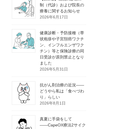
制（代診）および院長の
療養に関するお知らせ
2026年6月17日
健康診断・予防接種（帯
状疱疹や子宮頚癌ワクチ
ン、インフルエンザワク
チン）等と保険診療の同
日受診が原則禁止となり
ました
2026年5月31日
抗がん剤治療の近況――
どうやら私は「食べづわ
り」らしい
2026年8月1日
真夏に手袋をして
――CapeOX療法2サイク