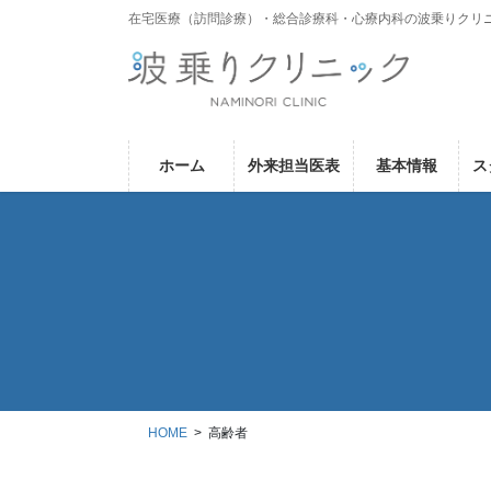
コ
ナ
在宅医療（訪問診療）・総合診療科・心療内科の波乗りクリ
ン
ビ
テ
ゲ
ン
ー
ツ
シ
に
ョ
ホーム
外来担当医表
基本情報
ス
移
ン
動
に
移
動
HOME
高齢者