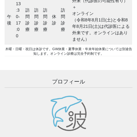
外来（代診医の可能性有り）
13
＋
:3
訪
訪
訪
訪
オンライン
午
0-
問
問
問
休
問
（令和8年8月1日(土)と令和8
後
17
診
診
診
診
診
年8月21日(土)は代診医による
:0
療
療
療
療
外来です。オンラインはあり
0
ません）
木曜・日曜・祝日は休診です。GW休業・夏季休業・年末年始休業については別途告
知します。オンライン診療は完全予約制です。
プロフィール