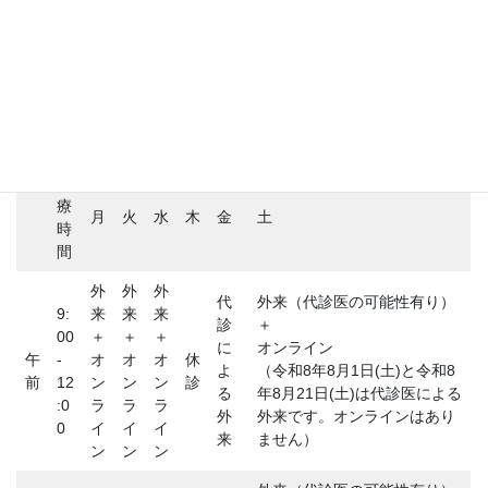
ノスタルジーの鎖 3.0
ブログ
医師が患者になって
診療時間
診
療
月
火
水
木
金
土
時
間
外
外
外
代
外来（代診医の可能性有り）
9:
来
来
来
診
＋
00
＋
＋
＋
に
オンライン
午
-
オ
オ
オ
休
よ
（令和8年8月1日(土)と令和8
前
12
ン
ン
ン
診
る
年8月21日(土)は代診医による
:0
ラ
ラ
ラ
外
外来です。オンラインはあり
0
イ
イ
イ
来
ません）
ン
ン
ン