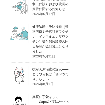
制（代診）および院長の
療養に関するお知らせ
2026年6月17日
健康診断・予防接種（帯
状疱疹や子宮頚癌ワクチ
ン、インフルエンザワク
チン）等と保険診療の同
日受診が原則禁止となり
ました
2026年5月31日
抗がん剤治療の近況――
どうやら私は「食べづわ
り」らしい
2026年8月1日
真夏に手袋をして
――CapeOX療法2サイク