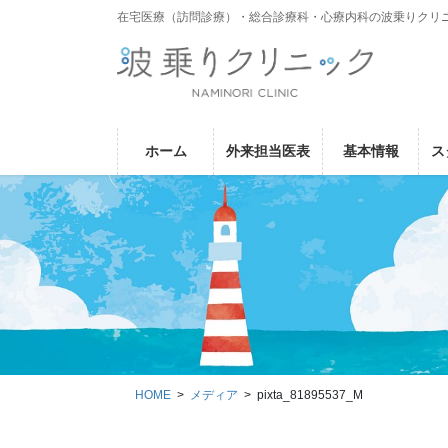
コ
ナ
在宅医療（訪問診療）・総合診療科・心療内科の波乗りクリ
ン
ビ
テ
ゲ
ン
ー
ツ
シ
に
ョ
ホーム
外来担当医表
基本情報
ス
移
ン
動
に
移
動
HOME
メディア
pixta_81895537_M