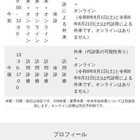
9:
来
来
来
診
＋
00
＋
＋
＋
に
オンライン
午
-
オ
オ
オ
休
よ
（令和8年8月1日(土)と令和8
前
12
ン
ン
ン
診
る
年8月21日(土)は代診医による
:0
ラ
ラ
ラ
外
外来です。オンラインはあり
0
イ
イ
イ
来
ません）
ン
ン
ン
外来（代診医の可能性有り）
13
＋
:3
訪
訪
訪
訪
オンライン
午
0-
問
問
問
休
問
（令和8年8月1日(土)と令和8
後
17
診
診
診
診
診
年8月21日(土)は代診医による
:0
療
療
療
療
外来です。オンラインはあり
0
ません）
木曜・日曜・祝日は休診です。GW休業・夏季休業・年末年始休業については別途告
知します。オンライン診療は完全予約制です。
プロフィール