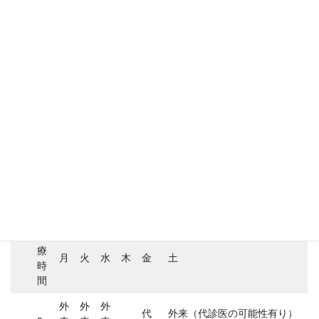
医師が患者になって
診療時間
診
療
月
火
水
木
金
土
時
間
外
外
外
代
外来（代診医の可能性有り）