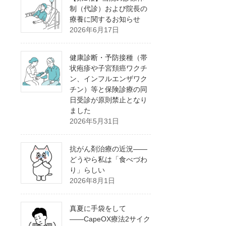
制（代診）および院長の
療養に関するお知らせ
2026年6月17日
健康診断・予防接種（帯
状疱疹や子宮頚癌ワクチ
ン、インフルエンザワク
チン）等と保険診療の同
日受診が原則禁止となり
ました
2026年5月31日
抗がん剤治療の近況――
どうやら私は「食べづわ
り」らしい
2026年8月1日
真夏に手袋をして
――CapeOX療法2サイク