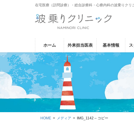
コ
ナ
在宅医療（訪問診療）・総合診療科・心療内科の波乗りクリ
ン
ビ
テ
ゲ
ン
ー
ツ
シ
に
ョ
ホーム
外来担当医表
基本情報
ス
移
ン
動
に
移
動
HOME
メディア
IMG_1142 – コピー