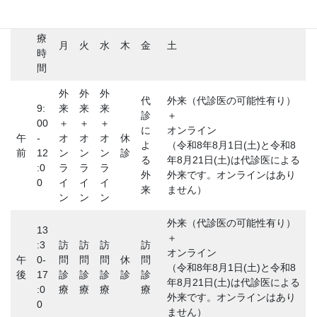
診
療
月
火
水
木
金
土
時
間
外
外
外
代
外来（代診医の可能性有り）
9:
来
来
来
診
＋
00
＋
＋
＋
に
オンライン
午
-
オ
オ
オ
休
よ
（令和8年8月1日(土)と令和8
前
12
ン
ン
ン
診
る
年8月21日(土)は代診医による
:0
ラ
ラ
ラ
外
外来です。オンラインはあり
0
イ
イ
イ
来
ません）
ン
ン
ン
外来（代診医の可能性有り）
13
＋
:3
訪
訪
訪
訪
オンライン
午
0-
問
問
問
休
問
（令和8年8月1日(土)と令和8
後
17
診
診
診
診
診
年8月21日(土)は代診医による
:0
療
療
療
療
外来です。オンラインはあり
0
ません）