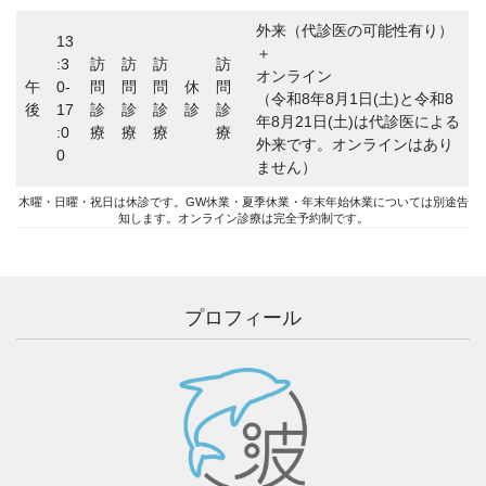
外来（代診医の可能性有り）
13
＋
:3
訪
訪
訪
訪
オンライン
午
0-
問
問
問
休
問
（令和8年8月1日(土)と令和8
後
17
診
診
診
診
診
年8月21日(土)は代診医による
:0
療
療
療
療
外来です。オンラインはあり
0
ません）
木曜・日曜・祝日は休診です。GW休業・夏季休業・年末年始休業については別途告
知します。オンライン診療は完全予約制です。
プロフィール