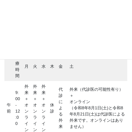
ノスタルジーの鎖 3.0
ブログ
医師が患者になって
診療時間
診
療
月
火
水
木
金
土
時
間
外
外
外
代
外来（代診医の可能性有り）
9:
来
来
来
診
＋
00
＋
＋
＋
に
オンライン
午
-
オ
オ
オ
休
よ
（令和8年8月1日(土)と令和8
前
12
ン
ン
ン
診
る
年8月21日(土)は代診医による
:0
ラ
ラ
ラ
外
外来です。オンラインはあり
0
イ
イ
イ
来
ません）
ン
ン
ン