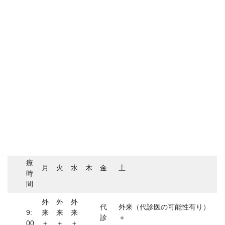
診療時間
診
療
月
火
水
木
金
土
時
間
外
外
外
代
外来（代診医の可能性有り）
9:
来
来
来
診
＋
00
＋
＋
＋