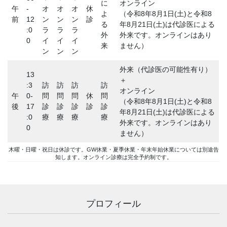
に
オンライン
午
-
オ
オ
オ
休
よ
（令和8年8月1日(土)と令和8
前
12
ン
ン
ン
診
る
年8月21日(土)は代診医による
:0
ラ
ラ
ラ
外
外来です。オンラインはあり
0
イ
イ
イ
来
ません）
ン
ン
ン
外来（代診医の可能性有り）
13
＋
:3
訪
訪
訪
訪
オンライン
午
0-
問
問
問
休
問
（令和8年8月1日(土)と令和8
後
17
診
診
診
診
診
年8月21日(土)は代診医による
:0
療
療
療
療
外来です。オンラインはあり
0
ません）
木曜・日曜・祝日は休診です。GW休業・夏季休業・年末年始休業については別途告
知します。オンライン診療は完全予約制です。
プロフィール