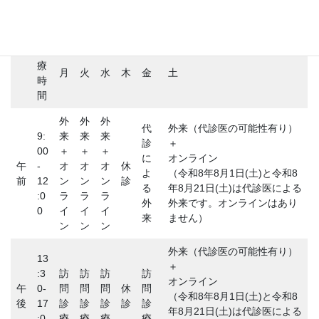
診
療
月
火
水
木
金
土
時
間
外
外
外
代
外来（代診医の可能性有り）
9:
来
来
来
診
＋
00
＋
＋
＋
に
オンライン
午
-
オ
オ
オ
休
よ
（令和8年8月1日(土)と令和8
前
12
ン
ン
ン
診
る
年8月21日(土)は代診医による
:0
ラ
ラ
ラ
外
外来です。オンラインはあり
0
イ
イ
イ
来
ません）
ン
ン
ン
外来（代診医の可能性有り）
13
＋
:3
訪
訪
訪
訪
オンライン
午
0-
問
問
問
休
問
（令和8年8月1日(土)と令和8
後
17
診
診
診
診
診
年8月21日(土)は代診医による
:0
療
療
療
療