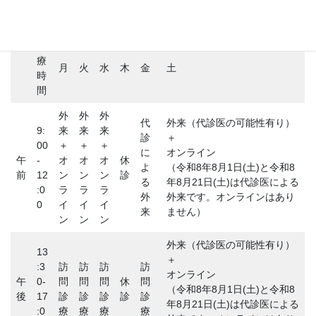
診
療
月
火
水
木
金
土
時
間
外
外
外
代
外来（代診医の可能性有り）
9:
来
来
来
診
＋
00
＋
＋
＋
に
オンライン
午
-
オ
オ
オ
休
よ
（令和8年8月1日(土)と令和8
前
12
ン
ン
ン
診
る
年8月21日(土)は代診医による
:0
ラ
ラ
ラ
外
外来です。オンラインはあり
0
イ
イ
イ
来
ません）
ン
ン
ン
外来（代診医の可能性有り）
13
＋
:3
訪
訪
訪
訪
オンライン
午
0-
問
問
問
休
問
（令和8年8月1日(土)と令和8
後
17
診
診
診
診
診
年8月21日(土)は代診医による
:0
療
療
療
療