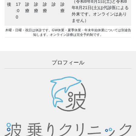
（令和8年8月1日(土)と令和8
後
17
診
診
診
診
診
年8月21日(土)は代診医による
:0
療
療
療
療
外来です。オンラインはあり
0
ません）
木曜・日曜・祝日は休診です。GW休業・夏季休業・年末年始休業については別途告
知します。オンライン診療は完全予約制です。
プロフィール