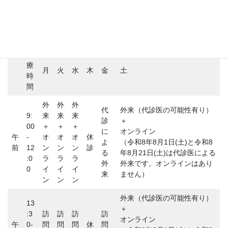
診
療
月
火
水
木
金
土
時
間
外
外
外
代
外来（代診医の可能性有り）
9:
来
来
来
診
＋
00
＋
＋
＋
に
オンライン
午
-
オ
オ
オ
休
よ
（令和8年8月1日(土)と令和8
前
12
ン
ン
ン
診
る
年8月21日(土)は代診医による
:0
ラ
ラ
ラ
外
外来です。オンラインはあり
0
イ
イ
イ
来
ません）
ン
ン
ン
外来（代診医の可能性有り）
13
＋
:3
訪
訪
訪
訪
オンライン
午
0-
問
問
問
休
問