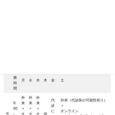
診療時間
診
療
月
火
水
木
金
土
時
間
外
外
外
代
外来（代診医の可能性有り）
9:
来
来
来
診
＋
00
＋
＋
＋
に
オンライン
午
-
オ
オ
オ
休