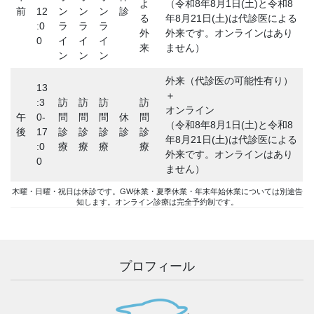
よ
（令和8年8月1日(土)と令和8
前
12
ン
ン
ン
診
る
年8月21日(土)は代診医による
:0
ラ
ラ
ラ
外
外来です。オンラインはあり
0
イ
イ
イ
来
ません）
ン
ン
ン
外来（代診医の可能性有り）
13
＋
:3
訪
訪
訪
訪
オンライン
午
0-
問
問
問
休
問
（令和8年8月1日(土)と令和8
後
17
診
診
診
診
診
年8月21日(土)は代診医による
:0
療
療
療
療
外来です。オンラインはあり
0
ません）
木曜・日曜・祝日は休診です。GW休業・夏季休業・年末年始休業については別途告
知します。オンライン診療は完全予約制です。
プロフィール