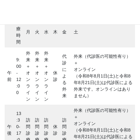
診
療
月
火
水
木
金
土
時
間
外
外
外
代
外来（代診医の可能性有り）
9:
来
来
来
診
＋
00
＋
＋
＋
に
オンライン
午
-
オ
オ
オ
休
よ
（令和8年8月1日(土)と令和8
前
12
ン
ン
ン
診
る
年8月21日(土)は代診医による
:0
ラ
ラ
ラ
外
外来です。オンラインはあり
0
イ
イ
イ
来
ません）
ン
ン
ン
外来（代診医の可能性有り）
13
＋
:3
訪
訪
訪
訪
オンライン
午
0-
問
問
問
休
問
（令和8年8月1日(土)と令和8
後
17
診
診
診
診
診
年8月21日(土)は代診医による
:0
療
療
療
療