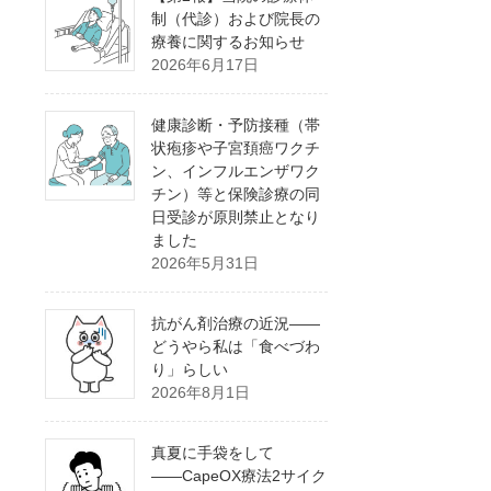
制（代診）および院長の
療養に関するお知らせ
2026年6月17日
健康診断・予防接種（帯
状疱疹や子宮頚癌ワクチ
ン、インフルエンザワク
チン）等と保険診療の同
日受診が原則禁止となり
ました
2026年5月31日
抗がん剤治療の近況――
どうやら私は「食べづわ
り」らしい
2026年8月1日
真夏に手袋をして
――CapeOX療法2サイク