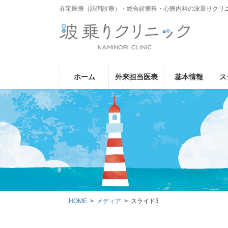
コ
ナ
在宅医療（訪問診療）・総合診療科・心療内科の波乗りクリ
ン
ビ
テ
ゲ
ン
ー
ツ
シ
に
ョ
ホーム
外来担当医表
基本情報
ス
移
ン
動
に
移
動
HOME
メディア
スライド3