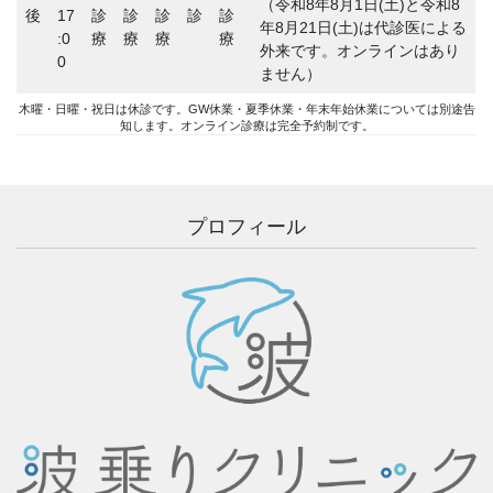
（令和8年8月1日(土)と令和8
後
17
診
診
診
診
診
年8月21日(土)は代診医による
:0
療
療
療
療
外来です。オンラインはあり
0
ません）
木曜・日曜・祝日は休診です。GW休業・夏季休業・年末年始休業については別途告
知します。オンライン診療は完全予約制です。
プロフィール