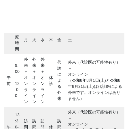
診
療
月
火
水
木
金
土
時
間
外
外
外
代
外来（代診医の可能性有り）
9:
来
来
来
診
＋
00
＋
＋
＋
に
オンライン
午
-
オ
オ
オ
休
よ
（令和8年8月1日(土)と令和8
前
12
ン
ン
ン
診
る
年8月21日(土)は代診医による
:0
ラ
ラ
ラ
外
外来です。オンラインはあり
0
イ
イ
イ
来
ません）
ン
ン
ン
外来（代診医の可能性有り）
13
＋
:3
訪
訪
訪
訪
オンライン
午
0-
問
問
問
休
問