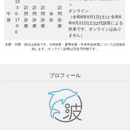
13
＋
:3
訪
訪
訪
訪
オンライン
午
0-
問
問
問
休
問
（令和8年8月1日(土)と令和8
後
17
診
診
診
診
診
年8月21日(土)は代診医による
:0
療
療
療
療
外来です。オンラインはあり
0
ません）
木曜・日曜・祝日は休診です。GW休業・夏季休業・年末年始休業については別途告
知します。オンライン診療は完全予約制です。
プロフィール