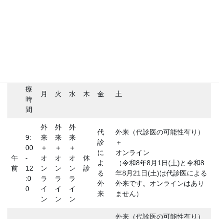
ブログ
医師が患者になって
診療時間
診
療
月
火
水
木
金
土
時
間
外
外
外
代
外来（代診医の可能性有り）
9:
来
来
来
診
＋
00
＋
＋
＋
に
オンライン
午
-
オ
オ
オ
休
よ
（令和8年8月1日(土)と令和8
前
12
ン
ン
ン
診
る
年8月21日(土)は代診医による
:0
ラ
ラ
ラ
外
外来です。オンラインはあり
0
イ
イ
イ
来
ません）
ン
ン
ン
外来（代診医の可能性有り）