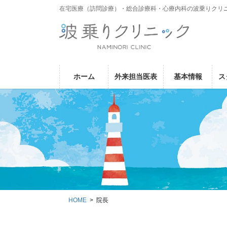
コ
ナ
在宅医療（訪問診療）・総合診療科・心療内科の波乗りクリ
ン
ビ
テ
ゲ
ン
ー
ツ
シ
に
ョ
ホーム
外来担当医表
基本情報
ス
移
ン
動
に
移
動
HOME
院長