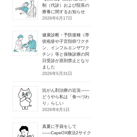
制（代診）および院長の
療養に関するお知らせ
2026年6月17日
健康診断・予防接種（帯
状疱疹や子宮頚癌ワクチ
ン、インフルエンザワク
チン）等と保険診療の同
日受診が原則禁止となり
ました
2026年5月31日
抗がん剤治療の近況――
どうやら私は「食べづわ
り」らしい
2026年8月1日
真夏に手袋をして
――CapeOX療法2サイク