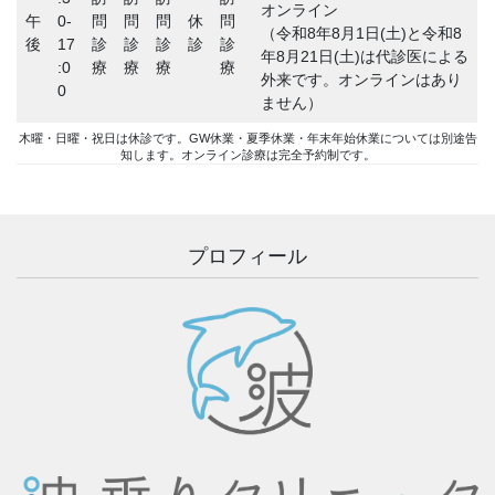
オンライン
午
0-
問
問
問
休
問
（令和8年8月1日(土)と令和8
後
17
診
診
診
診
診
年8月21日(土)は代診医による
:0
療
療
療
療
外来です。オンラインはあり
0
ません）
木曜・日曜・祝日は休診です。GW休業・夏季休業・年末年始休業については別途告
知します。オンライン診療は完全予約制です。
プロフィール