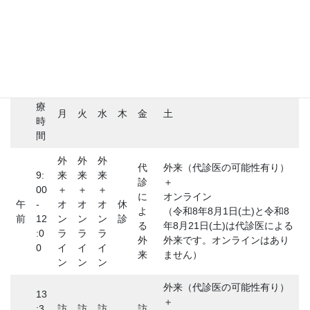
ブログ
医師が患者になって
診療時間
診
療
月
火
水
木
金
土
時
間
外
外
外
代
外来（代診医の可能性有り）
9:
来
来
来
診
＋
00
＋
＋
＋
に
オンライン
午
-
オ
オ
オ
休
よ
（令和8年8月1日(土)と令和8
前
12
ン
ン
ン
診
る
年8月21日(土)は代診医による
:0
ラ
ラ
ラ
外
外来です。オンラインはあり
0
イ
イ
イ
来
ません）
ン
ン
ン
外来（代診医の可能性有り）
13
＋
:3
訪
訪
訪
訪