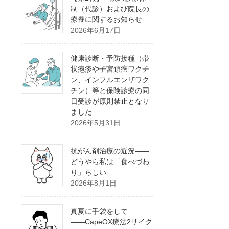
制（代診）および院長の
療養に関するお知らせ
2026年6月17日
健康診断・予防接種（帯
状疱疹や子宮頚癌ワクチ
ン、インフルエンザワク
チン）等と保険診療の同
日受診が原則禁止となり
ました
2026年5月31日
抗がん剤治療の近況――
どうやら私は「食べづわ
り」らしい
2026年8月1日
真夏に手袋をして
――CapeOX療法2サイク