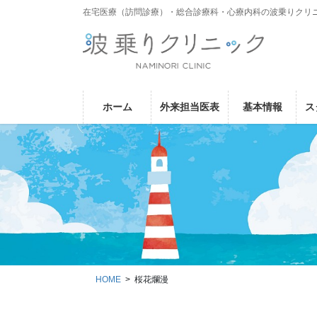
コ
ナ
在宅医療（訪問診療）・総合診療科・心療内科の波乗りクリ
ン
ビ
テ
ゲ
ン
ー
ツ
シ
に
ョ
ホーム
外来担当医表
基本情報
ス
移
ン
動
に
移
動
HOME
桜花爛漫