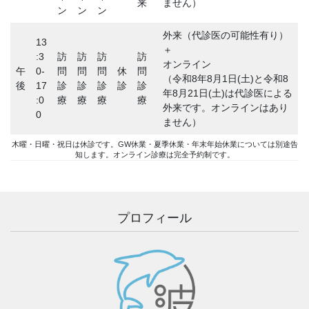
来
ません）
ン
ン
ン
外来（代診医の可能性有り）
13
＋
:3
訪
訪
訪
訪
オンライン
午
0-
問
問
問
休
問
（令和8年8月1日(土)と令和8
後
17
診
診
診
診
診
年8月21日(土)は代診医による
:0
療
療
療
療
外来です。オンラインはあり
0
ません）
木曜・日曜・祝日は休診です。GW休業・夏季休業・年末年始休業については別途告
知します。オンライン診療は完全予約制です。
プロフィール