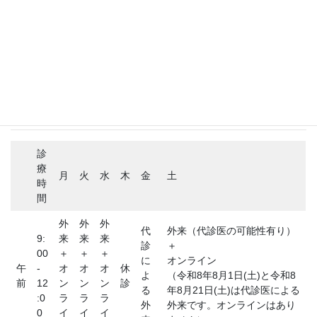
ノスタルジーの鎖 2.0
ノスタルジーの鎖 3.0
ブログ
医師が患者になって
診療時間
診
療
月
火
水
木
金
土
時
間
外
外
外
代
外来（代診医の可能性有り）
9:
来
来
来
診
＋
00
＋
＋
＋
に
オンライン
午
-
オ
オ
オ
休
よ
（令和8年8月1日(土)と令和8
前
12
ン
ン
ン
診
る
年8月21日(土)は代診医による
:0
ラ
ラ
ラ
外
外来です。オンラインはあり
0
イ
イ
イ