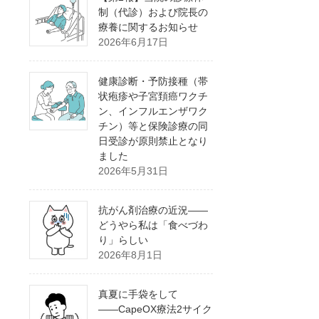
制（代診）および院長の
療養に関するお知らせ
2026年6月17日
健康診断・予防接種（帯
状疱疹や子宮頚癌ワクチ
ン、インフルエンザワク
チン）等と保険診療の同
日受診が原則禁止となり
ました
2026年5月31日
抗がん剤治療の近況――
どうやら私は「食べづわ
り」らしい
2026年8月1日
真夏に手袋をして
――CapeOX療法2サイク