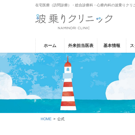
コ
ナ
在宅医療（訪問診療）・総合診療科・心療内科の波乗りクリ
ン
ビ
テ
ゲ
ン
ー
ツ
シ
に
ョ
ホーム
外来担当医表
基本情報
ス
移
ン
動
に
移
動
HOME
公式