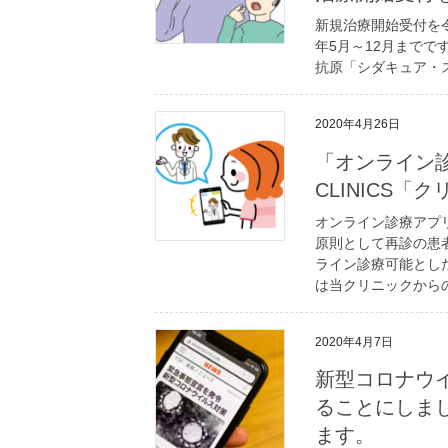
新規治療開始受付を
年5月～12月まで
抗原「シダキュア・
2020年4月26日
「オンライン
CLINICS「
オンライン診療アプリ、
原則として再診の患
ライン診療可能とし
は当クリニックから
2020年4月7日
新型コロナウ
ることにしま
ます。