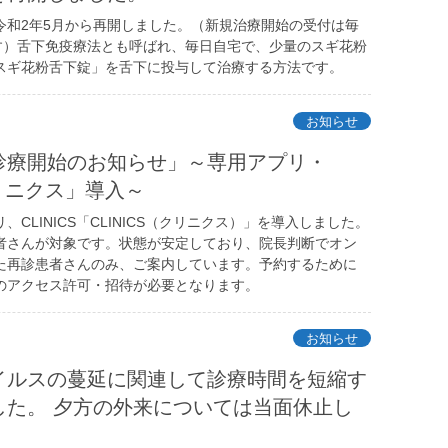
令和2年5月から再開しました。（新規治療開始の受付は毎
です）舌下免疫療法とも呼ばれ、毎日自宅で、少量のスギ花粉
スギ花粉舌下錠」を舌下に投与して治療する方法です。
お知らせ
診療開始のお知らせ」～専用アプリ・
クリニクス」導入～
CLINICS「CLINICS（クリニクス）」を導入しました。
者さんが対象です。状態が安定しており、院長判断でオン
た再診患者さんのみ、ご案内しています。予約するために
のアクセス許可・招待が必要となります。
お知らせ
イルスの蔓延に関連して診療時間を短縮す
した。 夕方の外来については当面休止し