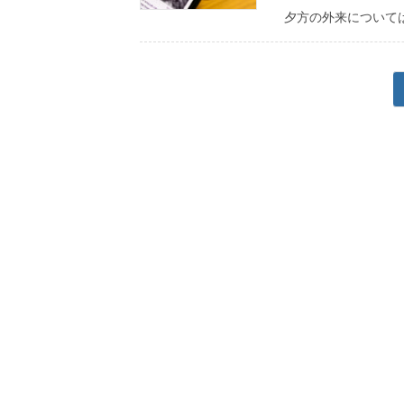
夕方の外来について
投
稿
の
ペ
ー
ジ
送
り