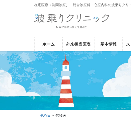
コ
ナ
在宅医療（訪問診療）・総合診療科・心療内科の波乗りクリ
ン
ビ
テ
ゲ
ン
ー
ツ
シ
に
ョ
ホーム
外来担当医表
基本情報
ス
移
ン
動
に
移
動
HOME
代診医