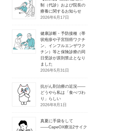
制（代診）および院長の
療養に関するお知らせ
2026年6月17日
健康診断・予防接種（帯
状疱疹や子宮頚癌ワクチ
ン、インフルエンザワク
チン）等と保険診療の同
日受診が原則禁止となり
ました
2026年5月31日
抗がん剤治療の近況――
どうやら私は「食べづわ
り」らしい
2026年8月1日
真夏に手袋をして
――CapeOX療法2サイク