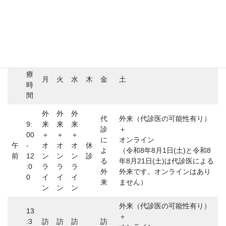
ブログ
医師が患者になって
診療時間
診
療
月
火
水
木
金
土
時
間
外
外
外
代
外来（代診医の可能性有り）
9:
来
来
来
診
＋
00
＋
＋
＋
に
オンライン
午
-
オ
オ
オ
休
よ
（令和8年8月1日(土)と令和8
前
12
ン
ン
ン
診
る
年8月21日(土)は代診医による
:0
ラ
ラ
ラ
外
外来です。オンラインはあり
0
イ
イ
イ
来
ません）
ン
ン
ン
外来（代診医の可能性有り）
13
＋
:3
訪
訪
訪
訪