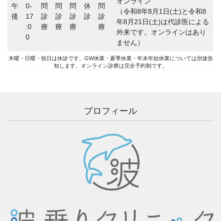
オンライン
午
0-
問
問
問
休
問
（令和8年8月1日(土)と令和8
後
17
診
診
診
診
診
年8月21日(土)は代診医による
:0
療
療
療
療
外来です。オンラインはあり
0
ません）
木曜・日曜・祝日は休診です。GW休業・夏季休業・年末年始休業については別途告
知します。オンライン診療は完全予約制です。
プロフィール