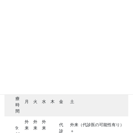
診療時間
診
療
月
火
水
木
金
土
時
間
外
外
外
代
外来（代診医の可能性有り）
9:
来
来
来
診
＋