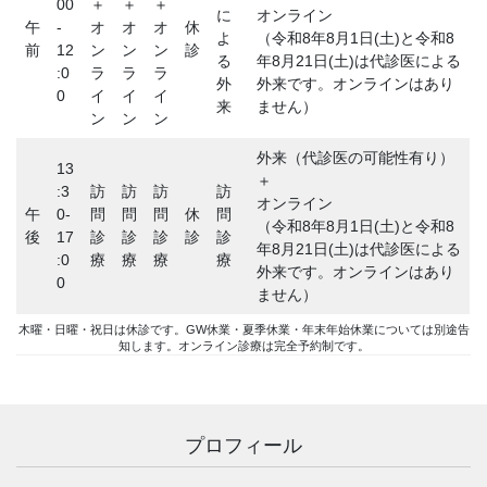
00
＋
＋
＋
に
オンライン
午
-
オ
オ
オ
休
よ
（令和8年8月1日(土)と令和8
前
12
ン
ン
ン
診
る
年8月21日(土)は代診医による
:0
ラ
ラ
ラ
外
外来です。オンラインはあり
0
イ
イ
イ
来
ません）
ン
ン
ン
外来（代診医の可能性有り）
13
＋
:3
訪
訪
訪
訪
オンライン
午
0-
問
問
問
休
問
（令和8年8月1日(土)と令和8
後
17
診
診
診
診
診
年8月21日(土)は代診医による
:0
療
療
療
療
外来です。オンラインはあり
0
ません）
木曜・日曜・祝日は休診です。GW休業・夏季休業・年末年始休業については別途告
知します。オンライン診療は完全予約制です。
プロフィール