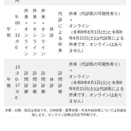
間
外
外
外
代
外来（代診医の可能性有り）
9:
来
来
来
診
＋
00
＋
＋
＋
に
オンライン
午
-
オ
オ
オ
休
よ
（令和8年8月1日(土)と令和8
前
12
ン
ン
ン
診
る
年8月21日(土)は代診医による
:0
ラ
ラ
ラ
外
外来です。オンラインはあり
0
イ
イ
イ
来
ません）
ン
ン
ン
外来（代診医の可能性有り）
13
＋
:3
訪
訪
訪
訪
オンライン
午
0-
問
問
問
休
問
（令和8年8月1日(土)と令和8
後
17
診
診
診
診
診
年8月21日(土)は代診医による
:0
療
療
療
療
外来です。オンラインはあり
0
ません）
木曜・日曜・祝日は休診です。GW休業・夏季休業・年末年始休業については別途告
知します。オンライン診療は完全予約制です。