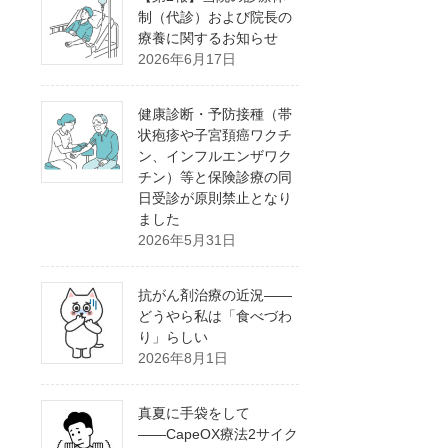
制（代診）および院長の
療養に関するお知らせ
2026年6月17日
健康診断・予防接種（帯
状疱疹や子宮頚癌ワクチ
ン、インフルエンザワク
チン）等と保険診療の同
日受診が原則禁止となり
ました
2026年5月31日
抗がん剤治療の近況――
どうやら私は「食べづわ
り」らしい
2026年8月1日
真夏に手袋をして
――CapeOX療法2サイク