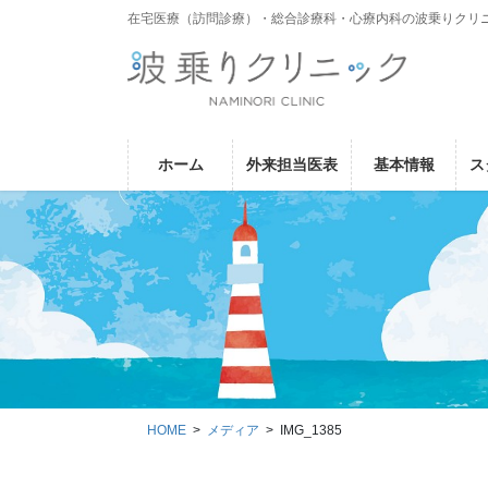
コ
ナ
在宅医療（訪問診療）・総合診療科・心療内科の波乗りクリ
ン
ビ
テ
ゲ
ン
ー
ツ
シ
に
ョ
ホーム
外来担当医表
基本情報
ス
移
ン
動
に
移
動
HOME
メディア
IMG_1385