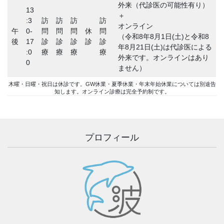
外来（代診医の可能性有り）
13
＋
:3
訪
訪
訪
訪
オンライン
午
0-
問
問
問
休
問
（令和8年8月1日(土)と令和8
後
17
診
診
診
診
診
年8月21日(土)は代診医による
:0
療
療
療
療
外来です。オンラインはあり
0
ません）
木曜・日曜・祝日は休診です。GW休業・夏季休業・年末年始休業については別途告
知します。オンライン診療は完全予約制です。
プロフィール