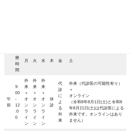
ノスタルジーの鎖 3.0
ブログ
医師が患者になって
診療時間
診
療
月
火
水
木
金
土
時
間
外
外
外
代
外来（代診医の可能性有り）
9:
来
来
来
診
＋
00
＋
＋
＋
に
オンライン
午
-
オ
オ
オ
休
よ
（令和8年8月1日(土)と令和8
前
12
ン
ン
ン
診
る
年8月21日(土)は代診医による
:0
ラ
ラ
ラ
外
外来です。オンラインはあり
0
イ
イ
イ
来
ません）
ン
ン
ン