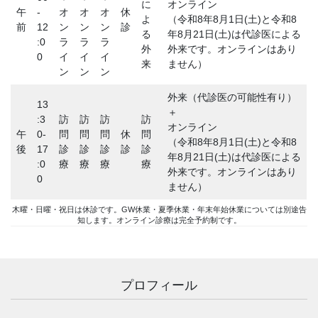
に
オンライン
午
-
オ
オ
オ
休
よ
（令和8年8月1日(土)と令和8
前
12
ン
ン
ン
診
る
年8月21日(土)は代診医による
:0
ラ
ラ
ラ
外
外来です。オンラインはあり
0
イ
イ
イ
来
ません）
ン
ン
ン
外来（代診医の可能性有り）
13
＋
:3
訪
訪
訪
訪
オンライン
午
0-
問
問
問
休
問
（令和8年8月1日(土)と令和8
後
17
診
診
診
診
診
年8月21日(土)は代診医による
:0
療
療
療
療
外来です。オンラインはあり
0
ません）
木曜・日曜・祝日は休診です。GW休業・夏季休業・年末年始休業については別途告
知します。オンライン診療は完全予約制です。
プロフィール