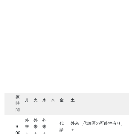
診療時間
診
療
月
火
水
木
金
土
時
間
外
外
外
代
外来（代診医の可能性有り）
9:
来
来
来
診
＋
00
＋
＋
＋